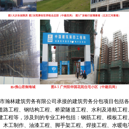
图1大沙东保障房
图
2
东莞厚街世界鞋业总部（中建四局）
图
3
广发银行玻璃幕墙（北京江河幕墙）
佛山君御海城 图4-5
广州阳华国花苑住宅小区（中建四局）
图4
市瀚林建筑劳务有限公司承接的建筑劳务分包项目包括
道路工程、钢结构工程、桥梁隧道工程、水利及港航工程
建工程等，涉及到的专业工种包括：钢筋工程、模板工程
、木工制作、油漆工程、脚手架工程、焊接工程、水暖电