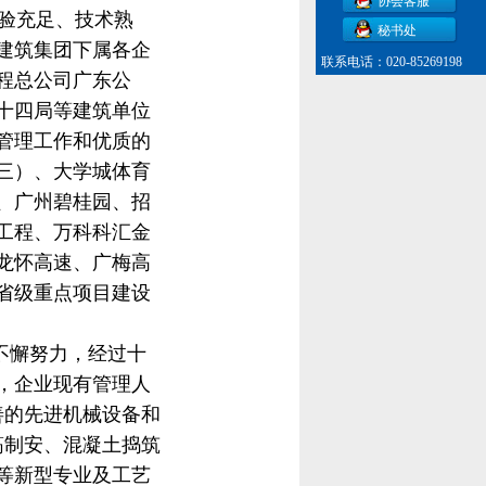
协会客服
验充足、技术熟
秘书处
建筑集团下属各企
联系电话：020-85269198
程总公司广东公
十四局等建筑单位
管理工作和优质的
三）、大学城体育
、广州碧桂园、招
工程、万科科汇金
龙怀高速、广梅高
省级重点项目建设
不懈努力，经过十
，企业现有管理人
善的先进机械设备和
筋制安、混凝土
捣筑
等新型专业及工艺