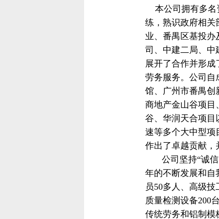
本公司拥有多名资
练，熟识政府相关
业、番禺区基
投办
司、中建二局、中
展开了合作并形成
劳务服务。公司自
馆、广州市番禺创
商地产金山谷项目
谷、华润天合项目
速等多个大中型项
作出了卓越贡献，
公司坚持“诚
年的不断发展和自
员
50
多人、高级技
质量检测设备
200
传统劳务和铝制模