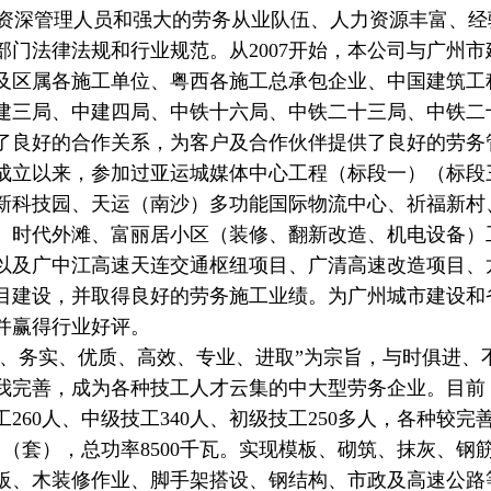
深管理人员和强大的劳务从业队伍、人力资源丰富、经
部门法律法规和行业规范。从
2007
开始，本公司与广州市
及区属各施工单位、粤西各施工总承包企业、中国建筑工
建三局、中建四局、中铁十六局、中铁二十三局、中铁二
了良好的合作关系，为客户及合作伙伴提供了良好的劳务
成立以来，参加过亚运城媒体中心工程（标段一）（标段
新科技园、天运（南沙）多功能国际物流中心、祈福新村
、时代外滩、富丽居小区（装修、翻新改造、机电设备）
以及广中江高速天连交通枢纽项目、广清高速改造项目、
目建设，并取得良好的劳务施工业绩。为广州城市建设和
并赢得行业好评。
信、务实、优质、高效、专业、进取”为宗旨，与时俱进、
我完善，成为各种技工人才云集的中大型劳务企业。目前
工
260
人、中级技工
340人、初级技工250
多人，各种较完
台（套），总功率
8500
千瓦。实现模板、砌筑、抹灰、钢
板、木装修作业、脚手架搭设、钢结构、市政及高速公路