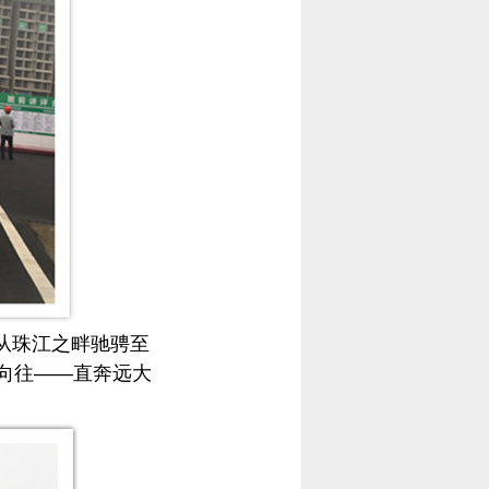
从珠江之畔驰骋至
向往
——直奔远大