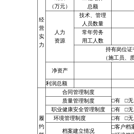
（万元）
总额
技术、管理
经
人员数量
营
人力
常年劳务
实
资源
用工人数
力
持有岗位证
（施工员、
净资产
利润总额
合同管理制度
□有 □无
质量管理制度
职业健康安全管理制度
□有 □无
履
环境管理制度
□有 □无
约
□客户档
档案建立情况