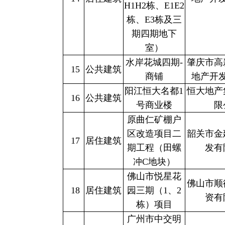
H1H2栋、E1E2
栋、E3栋及三
期四期地下
室）
水岸花城四期-
肇庆市高
15
公共建筑
商铺
地产开
阳江恒大名都1
恒大地产
16
公共建筑
号商业楼
限
原曲仁矿棚户
区改造项目二
韶关市金
17
居住建筑
期工程（田螺
发有
冲C地块）
佛山市悦星花
佛山市顺
18
居住建筑
园三期（1、2
资有
栋）项目
广州市中交明