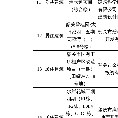
11
公共建筑
港大道项目
建筑科学
（综合楼）
有限公司
建筑设计
韶关碧桂园·太
阳城四、五期
韶关市碧
12
居住建筑
芙蓉湾（一）
开发
（5-8号楼）
韶关市国有工
矿棚户区改造
韶关市金
13
居住建筑
项目（一期）
投资
（田螺冲7、8
号地）
水岸花城三期
四期（F1栋、
F2栋、F3F4
肇庆市高
栋、G1G2栋、
14
居住建筑
地产开