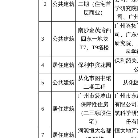
2
公共建筑
二期（住宅首
学研究院
层商业）
司、广
广州兴拓
南沙金茂湾西
司、广东
3
公共建筑
四东一地块
研究院、
T7、T9塔楼
科学
保利韶关
4
居住建筑
保利中滨花园
从化市图书馆
5
公共建筑
从化
二期工程
广州市菠萝山
广州市东
保障性住房
有限公司
6
居住建筑
（二三标段住
筑科学研
宅）
份有
河源恒大名都
恒大地产
7
居住建筑