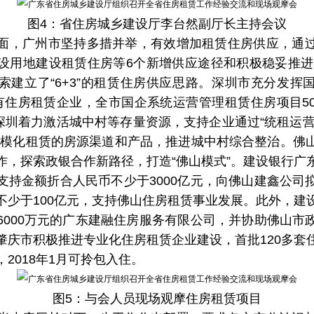
图4：省住房城乡建设厅李台然副厅长主持会议
面，广州市坚持多措并举，有效增加租赁住房供应，通
设用地建设租赁住房等6个新增供应途径和积极稳妥推进“
索建立了“6+3”的租赁住房供应思路。深圳市充分发挥
有住房租赁企业，全市国企系统运营管理租赁住房项目5
，深圳着力激活城中村等存量资源，支持企业通过“统租运
规模化租赁的房源渠道和产品，推进城中村综合整治。佛
作，探索政银合作新路径，打造“佛山模式”。建设银行广
支持金额折合人民币不少于3000亿元，向佛山建鑫公司
不少于100亿元，支持佛山住房租赁事业发展。此外，建
6000万元的广东建融住房服务有限公司，并协助佛山市
肇庆市积极推进专业化住房租赁企业建设，首批120多套
2018年1月可拎包入住。
图5：与会人员现场观摩住房租赁项目