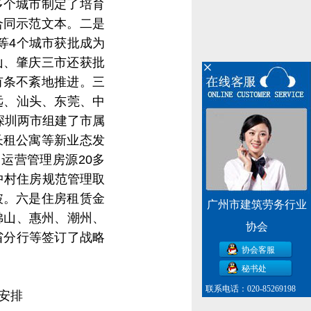
多个城市制定了培育
合同示范文本。二是
等4个城市获批成为
山、肇庆三市还获批
有条不紊地推进。三
远、汕头、东莞、中
深圳两市组建了市属
长租公寓等新业态发
运营管理房源20多
城中村住房规范管理取
破。六是住房租赁金
广州市建筑劳务行业
佛山、惠州、潮州、
协会
省分行等签订了战略
协会客服
秘书处
联系电话：020-85269198
安排