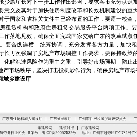
张少康厅长对下一步工作作出部署，要求各市充分认识
要意义及其对于加快住房制度改革和长效机制建设的重
对于国家和省相关文件中已经布置的工作，要逐一核查
房租赁机构和政府住房租赁交易服务平台两项工作。
工作落地见效，确保全面完成国家交给广东的改革试点
。要合纵连横，统筹协调，充分发挥各方力量，加快
厅长再次强调了房地产市场调控工作要求，要保持政策
、化解泡沫风险作为重中之重，引导好市场预期，防止
地产市场秩序，坚决打击投机炒作行为，确保房地产市场
和城乡建设厅
广东省住房和城乡建设厅
|
广东省民政厅
|
广州市住房和城乡建设委员会
|
广
华建设网
|
建筑时报
|
广东建设网
建筑劳务行业协会
备案号：粤ICP备20052532号
地址：广州市越秀区广仁路1号广仁大厦