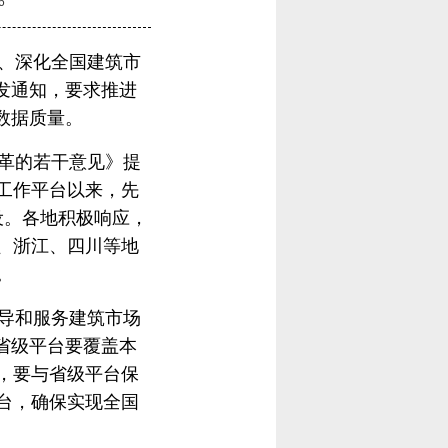
6
、深化全国建筑市
发通知，要求推进
数据质量。
改革的若干意见》提
工作平台以来，先
设。各地积极响应，
、浙江、四川等地
。
导和服务建筑市场
省级平台要覆盖本
，要与省级平台保
台，确保实现全国