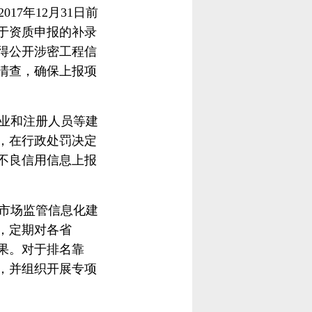
7年12月31日前
于资质申报的补录
得公开涉密工程信
清查，确保上报项
业和注册人员等建
，在行政处罚决定
不良信用信息上报
市场监管信息化建
，定期对各省
果。对于排名靠
，并组织开展专项