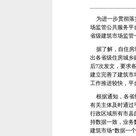
为进一步贯彻落实
场监管公共服务平
省级建筑市场监管
据了解，自住房城
出各省级住房城乡
后7次发文，要求
建立完善了建筑市
工作推进较快，平
根据通知，各省级
有关主体及时通过
行政区域所有市县
持数据一致，业务
建筑市场“数据一