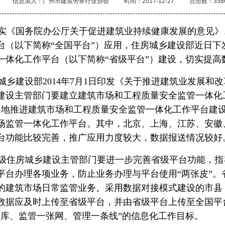
信息加入：广州市建筑劳务行业协会
时间：2017-12-27
点击数：358
《国务院办公厅关于促进建筑业持续健康发展的意见》
台（以下简称“全国平台”）应用，住房城乡建设部近日下
一体化工作平台（以下简称“省级平台”）建设，切实提高
乡建设部2014年7月1日印发《关于推进建筑业发展和
建设主管部门要建立建筑市场和工程质量安全监管一体化
各地推进建筑市场和工程质量安全监管一体化工作平台建
场监管一体化工作平台。其中，北京、上海、江苏、安徽
台功能比较完善，推广应用力度较大，数据报送情况较好
住房城乡建设主管部门要进一步完善省级平台功能，指
平台办理各项业务，防止业务办理与平台使用“两张皮”。
的建筑市场日常监管业务。采用数据对接模式建设的市县
数据应及时上传至省级平台，并由省级平台上传至全国平
个库、监管一张网、管理一条线”的信息化工作目标。