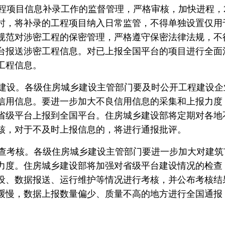
项目信息补录工作的监督管理，严格审核，加快进程，201
时，将补录的工程项目纳入日常监管，不得单独设置仅用
规范对涉密工程的保密管理，严格遵守保密法律法规，不
台报送涉密工程信息。对已上报全国平台的项目进行全面
工程信息。
设。各级住房城乡建设主管部门要及时公开工程建设企
信用信息。要进一步加大不良信用信息的采集和上报力度
省级平台上报到全国平台。住房城乡建设部将定期对各地
核，对于不及时上报信息的，将进行通报批评。
考核。各级住房城乡建设主管部门要进一步加大对建筑
力度。住房城乡建设部将加强对省级平台建设情况的检查
设、数据报送、运行维护等情况进行考核，并公布考核结
缓慢，数据上报数量偏少、质量不高的地方进行全国通报