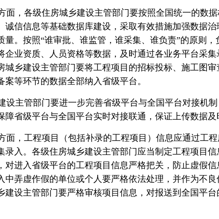
面，各级住房城乡建设主管部门要按照全国统一的数据
、诚信信息等基础数据库建设，采取有效措施加强数据治
质量。按照“谁审批、谁监管，谁采集、谁负责”的原则，
将企业资质、人员资格等数据，及时通过各业务平台采集
房城乡建设主管部门要将工程项目的招标投标、施工图审
备案等环节的数据全部纳入省级平台。
设主管部门要进一步完善省级平台与全国平台对接机制
保障省级平台与全国平台实时对接联通，保证上传数据及
面，工程项目（包括补录的工程项目）信息应通过工程
集录入。各级住房城乡建设主管部门应当制定工程项目信
，对进入省级平台的工程项目信息严格把关，防止虚假信
入中弄虚作假的单位或个人要严格依法处理，并作为不良
乡建设主管部门要严格审核项目信息，对报送到全国平台