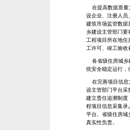
在提高数据质量方
设企业、注册人员
建筑市场监管数据
乡建设主管部门要
工程项目所在地住
工许可、竣工验收
各省级住房城乡建
统安全稳定运行，
在完善项目信息方
设主管部门平台采
建立责任追溯制度
程项目信息采集录
平台。省级住房城
真实性负责。