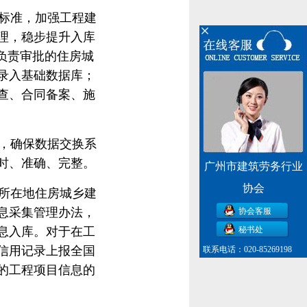
标准，加强工程建
理，稳步提升入库
负责审批的住房城
录入基础数据库；
查、合同备案、施
，确保数据交换系
时、准确、完整。
广州市建筑劳务行业
协会
所在地住房城乡建
息采集管理办法，
协会客服
息入库。对于在工
秘书处
信用记录上报全国
联系电话：020-85269198
的工程项目信息的