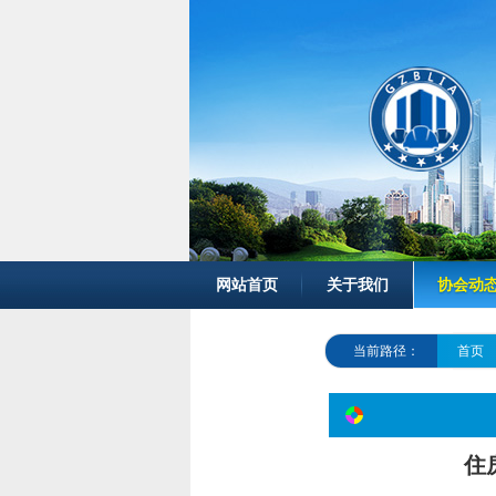
网站首页
关于我们
协会动
当前路径：
首页
住