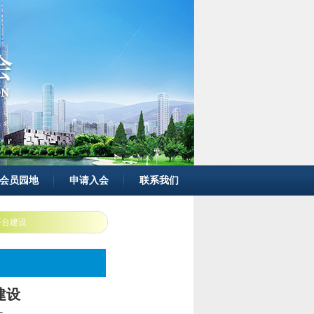
会员园地
申请入会
联系我们
平台建设
建设