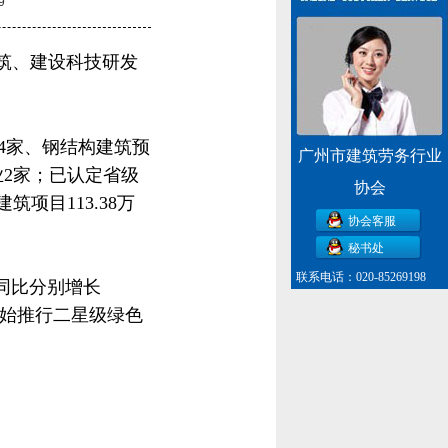
9
筑、建设科技研发
4家、钢结构建筑预
广州市建筑劳务行业
2家；已认定省级
协会
项目113.38万
协会客服
秘书处
联系电话：020-85269198
，同比分别增长
区开始推行二星级绿色