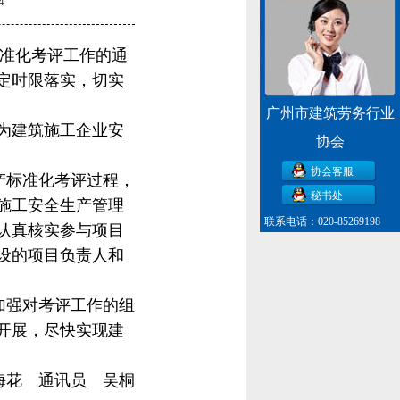
4
准化考评工作的通
定时限落实，切实
广州市建筑劳务行业
为建筑施工企业安
协会
协会客服
产标准化考评过程，
秘书处
施工安全生产管理
联系电话：020-85269198
认真核实参与项目
设的项目负责人和
加强对考评工作的组
开展，尽快实现建
 海花 通讯员 吴桐