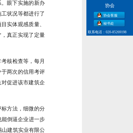
系。眼下实施的新办
协会
施工状况等都进行了
协会客服
项目实体观感质量、
秘书处
联系电话：020-85269198
”，真正实现了定量
常考核检查等，每月
少于两次的信用考评
法对促进该市建筑企
评标方法，细微的分
也能倒逼企业进一步
锡山建筑实业有限公