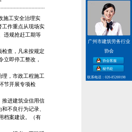
4
政施工安全治理实
督工作重点从现场实
、违规抢赶工期等
广州市建筑劳务行业
项检查，凡未按规定
协会
令立即停工整改，
协会客服
秘书处
治理，市政工程施工
联系电话：020-85269198
环节开展专项检
，推进建筑业信用信
为和不良行为记录、
用档案建设。（有