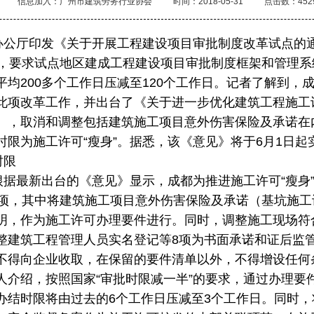
信息加入：广州市建筑劳务行业协会
时间：2018-05-31
点击数：452
厅印发《关于开展工程建设项目审批制度改革试点的
点，要求试点地区建成工程建设项目审批制度框架和管理
平均200多个工作日压减至120个工作日。记者了解到，
此项改革工作，并出台了《关于进一步优化建筑工程施工
），取消和调整包括建筑施工项目意外伤害保险及承诺在内
时限为施工许可“瘦身”。据悉，该《意见》将于6月1日起
时限
最新出台的《意见》显示，成都为推进施工许可“瘦身”
2项，其中将建筑施工项目意外伤害保险及承诺（基坑施
明，作为施工许可办理要件进行。同时，调整施工现场符
整建筑工程管理人员实名登记等8项为书面承诺和证后监管
不得向企业收取，在保留的要件清单以外，不得增设任何
人介绍，按照国家“审批时限减一半”的要求，通过办理要
办结时限将由过去的6个工作日压减至3个工作日。同时