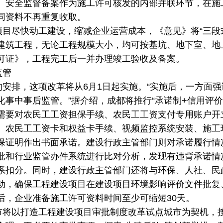
、安全监督备案作为施工许可核发的内部并联环节，在施
同资料不再重复收取。
尽快动工建设，缩减企业运营成本，《意见》将“三段式
建筑工程，无论工程规模大小，均可按基坑、地下室、地
可证》，工程完工后一并办理竣工验收及备案。
监管
排，这项改革将从6月1日起实施。“实施后，一方面强
化事中事后监管。”据介绍，成都将推行“承诺制+信用评价
需要对农民工工资担保手续、农民工工资支付专用账户开
、农民工工资卡和权益卡手续、视频监控系统安装、施工
保证明作出书面承诺。建设行政主管部门则对承诺履行情
批和行业监管办件系统进行比对分析，发现有违背承诺情
系扣分。同时，建设行政主管部门还将与环保、人社、民
动，确保工程建设项目在建设项目环境影响评价文件批复
后，企业准备施工许可资料时间至少可缩短30天。
以打造工程建设项目审批制度改革试点城市为契机，