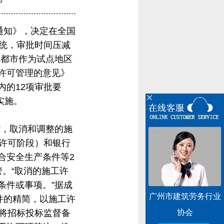
9
通知》，决定在全国
系统，审批时间压减
成都市作为试点地区
许可管理的意见》
的12项审批要
实施。
，取消和调整的施
工许可阶段）和银行
合安全生产条件等2
。“取消的施工许
条件或事项。”据成
广州市建筑劳务行业
件的精简，以施工许
，将招标投标监督备
协会