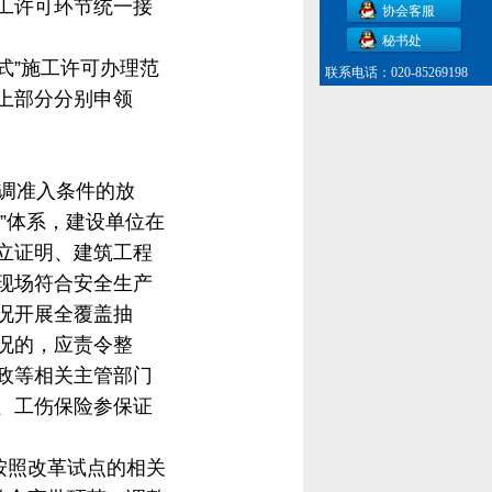
工许可环节统一接
协会客服
秘书处
”施工许可办理范
联系电话：020-85269198
上部分分别申领
调准入条件的放
”体系，建设单位在
立证明、建筑工程
现场符合安全生产
况开展全覆盖抽
况的，应责令整
政等相关主管部门
、工伤保险参保证
按照改革试点的相关